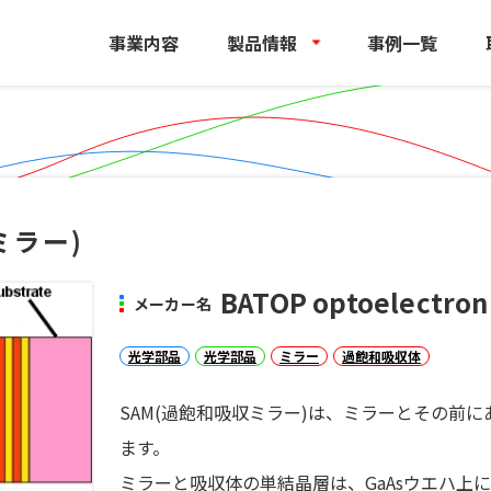
事業内容
製品情報
事例一覧
ミラー)
BATOP optoelectron
メーカー名
光学部品
光学部品
ミラー
過飽和吸収体
SAM(過飽和吸収ミラー)は、ミラーとその前
ます。
ミラーと吸収体の単結晶層は、GaAsウエハ上