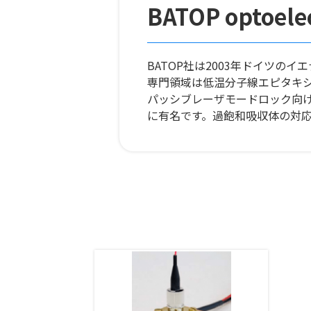
BATOP optoelec
BATOP社は2003年ドイツの
専門領域は低温分子線エピタキ
パッシブレーザモードロック向
に有名です。過飽和吸収体の対応波