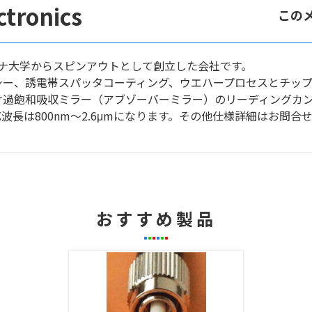
tronics
この
イエナ大学からスピンアウトとして創立した会社です。
シー、誘電帯スパッタコーティング、ウエハープロセスとチッ
け過飽和吸収ミラー（アブゾーバーミラー）のリーディングカ
長は800nm〜2.6μmになります。その他仕様詳細はお問合
おすすめ製品