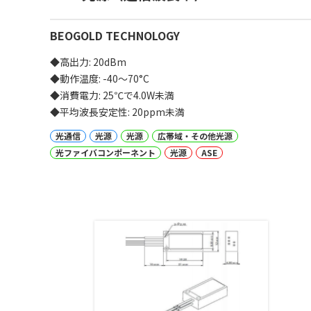
BEOGOLD TECHNOLOGY
◆高出力: 20dBm
◆動作温度: -40〜70°C
◆消費電力: 25℃で4.0W未満
◆平均波長安定性: 20ppm未満
光通信
光源
光源
広帯域・その他光源
光ファイバコンポーネント
光源
ASE