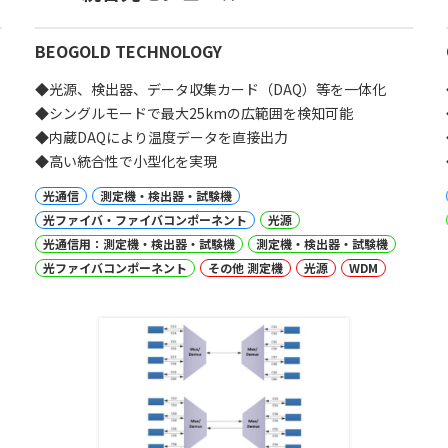
BEOGOLD TECHNOLOGY
◆光源、検出器、データ収集カード（DAQ）等を一体化
◆シングルモードで最大25kmの広範囲を検知可能
◆内蔵DAQにより温度データを直接出力
◆高い統合性で小型化を実現
光通信
測定機・検出器・試験機
光ファイバ・ファイバコンポーネント
光源
光通信用：測定機・検出器・試験機
測定機・検出器・試験機
光ファイバコンポーネント
その他 測定機
光源
WDM