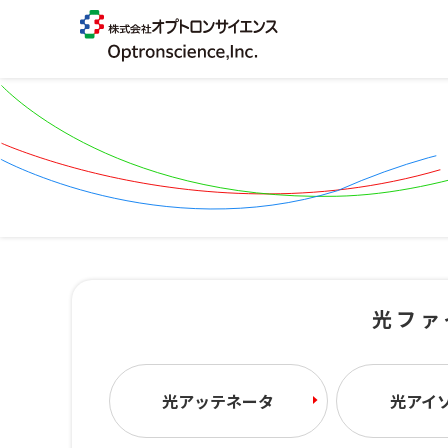
光ファ
光アッテネータ
光アイ