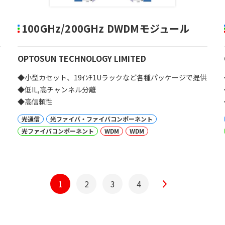
100GHz/200GHz DWDMモジュール
OPTOSUN TECHNOLOGY LIMITED
◆小型カセット、19ｲﾝﾁ1Uラックなど各種パッケージで提供
◆低IL,高チャンネル分離
◆高信頼性
光通信
光ファイバ・ファイバコンポーネント
光ファイバコンポーネント
WDM
WDM
1
2
3
4