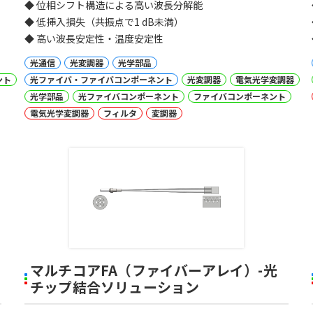
◆ 位相シフト構造による高い波長分解能
◆ 低挿入損失（共振点で1 dB未満）
◆ 高い波長安定性・温度安定性
光通信
光変調器
光学部品
ント
光ファイバ・ファイバコンポーネント
光変調器
電気光学変調器
光学部品
光ファイバコンポーネント
ファイバコンポーネント
電気光学変調器
フィルタ
変調器
マルチコアFA（ファイバーアレイ）-光
チップ結合ソリューション