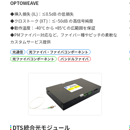
OPTOWEAVE
◆挿入損失 (IL)：
≤
0.5
dB
の低損失
◆クロストーク (XT)：
≤
−
50
dB
の高信号純度
◆動作温度：-40℃ から
+
85
℃ の広範囲を保証
◆PMファイバー対応など、ファイバー種やピッチの柔軟な
カスタムサービス提供
光通信
光ファイバ・ファイバコンポーネント
光ファイバコンポーネント
バンドルファイバ
DTS統合光モジュール