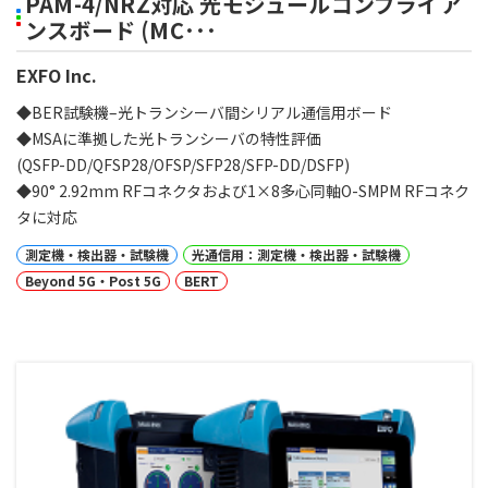
PAM-4/NRZ対応 光モジュールコンプライア
ンスボード (MC･･･
EXFO Inc.
◆BER試験機–光トランシーバ間シリアル通信用ボード
◆MSAに準拠した光トランシーバの特性評価
(QSFP-DD/QFSP28/OFSP/SFP28/SFP-DD/DSFP)
◆90° 2.92mm RFコネクタおよび1×8多心同軸O-SMPM RFコネク
タに対応
測定機・検出器・試験機
光通信用：測定機・検出器・試験機
Beyond 5G・Post 5G
BERT