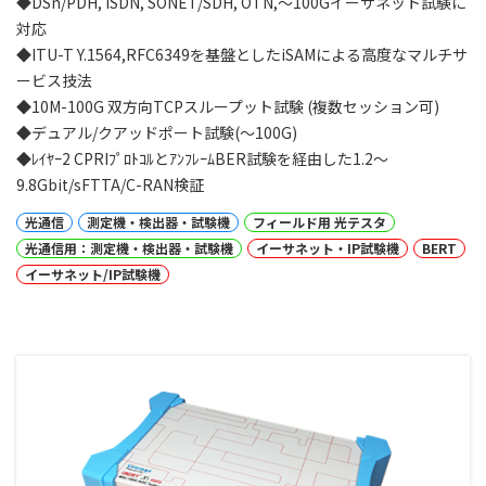
◆DSn/PDH, ISDN, SONET/SDH, OTN,〜100Gイーサネット試験に
対応
◆ITU-T Y.1564,RFC6349を基盤としたiSAMによる高度なマルチサ
ービス技法
◆10M-100G 双方向TCPスループット試験 (複数セッション可)
◆デュアル/クアッドポート試験(〜100G)
◆ﾚｲﾔｰ2 CPRIﾌﾟﾛﾄｺﾙとｱﾝﾌﾚｰﾑBER試験を経由した1.2～
9.8Gbit/sFTTA/C-RAN検証
光通信
測定機・検出器・試験機
フィールド用 光テスタ
光通信用：測定機・検出器・試験機
イーサネット・IP試験機
BERT
イーサネット/IP試験機