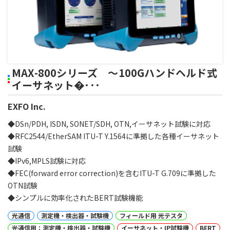
MAX-800シリーズ ～100Gハンドヘルド式
イーサネット�･･･
EXFO Inc.
◆DSn/PDH, ISDN, SONET/SDH, OTN,イーサネット試験に対応
◆RFC2544/EtherSAM ITU-T Y.1564に準拠した各種イーサネット
試験
◆IPv6,MPLS試験に対応
◆FEC(forward error correction)を含むITU-T G.709に準拠した
OTN試験
◆シンプルに効率化されたBERT試験機能
光通信
測定機・検出器・試験機
フィールド用 光テスタ
光通信用：測定機・検出器・試験機
イーサネット・IP試験機
BERT