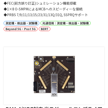
◆FEC(前方誤り訂正)シュミレーション機能搭載
◆1×8 O-SMPMによるMCBへのスピーディーな接続
◆PRBS 7/9/11/13/15/23/31/13Q/31Q, SSPRQサポート
測定機・検出器・試験機
光通信用：測定機・検出器・試験機
Beyond 5G・Post 5G
BERT