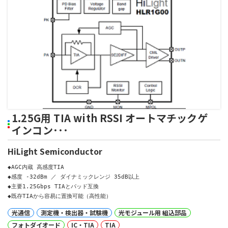
1.25G用 TIA with RSSI オートマチックゲ
インコン･･･
HiLight Semiconductor
◆AGC内蔵 高感度TIA

◆感度 -32dBm ／ ダイナミックレンジ 35dB以上

◆主要1.25Gbps TIAとパッド互換

◆既存TIAから容易に置換可能（高性能）
光通信
測定機・検出器・試験機
光モジュール用 組込部品
フォトダイオード
IC・TIA
TIA