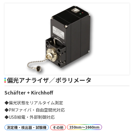
偏光アナライザ／ポラリメータ
Schäfter + Kirchhoff
◆偏光状態をリアルタイム測定
◆PMファイバ・自由空間光対応
◆USB給電・外部制御対応
350nm～1660nm
測定機・検出器・試験機
その他