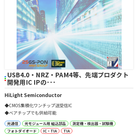
USB4.0・NRZ・PAM4等、先端プロダクト
開発用IC IPの･･･
HiLight Semiconductor
◆CMOS集積化ワンチップ送受信IC
◆ベアチップでも供給可能
光通信
光モジュール用 組込部品
測定機・検出器・試験機
フォトダイオード
IC・TIA
TIA