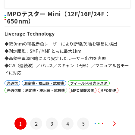
MPOテスター Mini（12F/16F/24F：
650nm）
Liverage Technology
◆650nmの可視赤色レーザーにより断線/欠陥を容易に検出
◆測定距離：SMF / MMF ともに最大1km
◆高効率電源回路により安定したレーザー出力を実現
◆CW（連続波）／パルス／スキャン（円形）／マニュアル各モー
ドに対応
光通信
測定機・検出器・試験機
フィールド用 光テスタ
光通信用：測定機・検出器・試験機
MPO試験装置
MPO関連
1
2
3
4
5