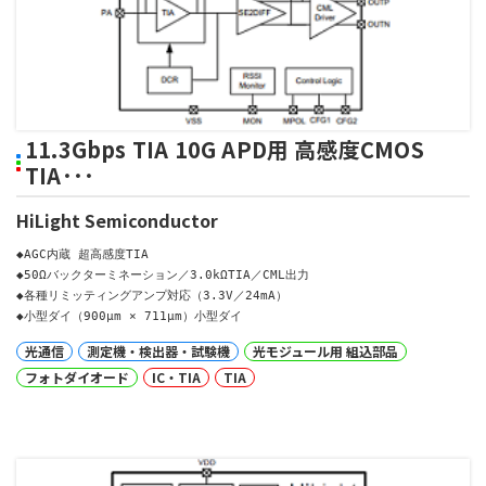
11.3Gbps TIA 10G APD用 高感度CMOS
TIA･･･
HiLight Semiconductor
◆AGC内蔵 超高感度TIA

◆50Ωバックターミネーション／3.0kΩTIA／CML出力

◆各種リミッティングアンプ対応（3.3V／24mA）

◆小型ダイ（900µm × 711µm）小型ダイ
光通信
測定機・検出器・試験機
光モジュール用 組込部品
フォトダイオード
IC・TIA
TIA