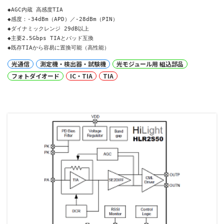
◆AGC内蔵 高感度TIA

◆感度：-34dBm（APD）／-28dBm（PIN）

◆ダイナミックレンジ 29dB以上

◆主要2.5Gbps TIAとパッド互換

◆既存TIAから容易に置換可能（高性能）
光通信
測定機・検出器・試験機
光モジュール用 組込部品
フォトダイオード
IC・TIA
TIA