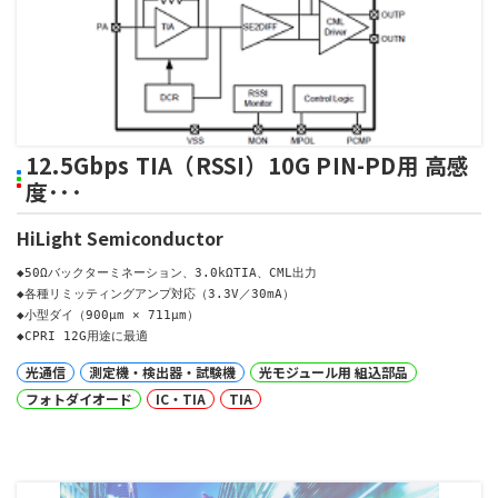
12.5Gbps TIA（RSSI）10G PIN-PD用 高感
度･･･
HiLight Semiconductor
◆50Ωバックターミネーション、3.0kΩTIA、CML出力

◆各種リミッティングアンプ対応（3.3V／30mA）

◆小型ダイ（900µm × 711µm）

◆CPRI 12G用途に最適
光通信
測定機・検出器・試験機
光モジュール用 組込部品
フォトダイオード
IC・TIA
TIA