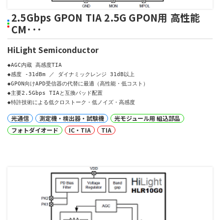
2.5Gbps GPON TIA 2.5G GPON用 高性能
CM･･･
HiLight Semiconductor
◆AGC内蔵 高感度TIA

◆感度 -31dBm ／ ダイナミックレンジ 31dB以上

◆GPON向けAPD受信器の代替に最適（高性能・低コスト）

◆主要2.5Gbps TIAと互換パッド配置

◆特許技術による低クロストーク・低ノイズ・高感度
光通信
測定機・検出器・試験機
光モジュール用 組込部品
フォトダイオード
IC・TIA
TIA