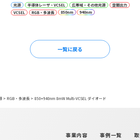
光源
半導体レーザ・VCSEL
広帯域・その他光源
空間出力
850nm
940nm
VCSEL
RGB・多波長
一覧に戻る
源
>
RGB・多波長
>
850+940nm 8mW Multi-VCSEL ダイオード
事業内容
事例一覧
取