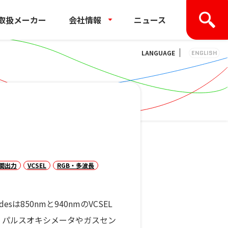
取扱メーカー
会社情報
ニュース
LANGUAGE
ENGLISH
間出力
VCSEL
RGB・多波長
Diodesは850nmと940nmのVCSEL
。パルスオキシメータやガスセン