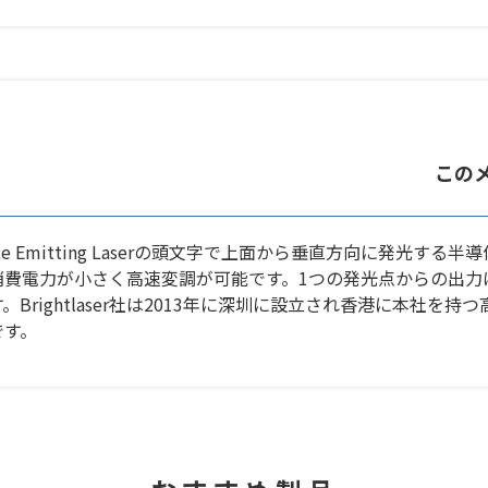
この
ty Surface Emitting Laserの頭文字で上面から垂直方向に
費電力が小さく高速変調が可能です。1つの発光点からの出力
rightlaser社は2013年に深圳に設立され香港に本社を持つ
です。