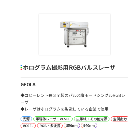
ホログラム撮影用RGBパルスレーザ
GEOLA
◆コヒーレント長３ｍ超のパルス縦モードシングルRGBレ
ーザ
◆レーザはホログラムを製造している企業で使用
光源
半導体レーザ・VCSEL
広帯域・その他光源
空間出力
850nm
940nm
VCSEL
RGB・多波長