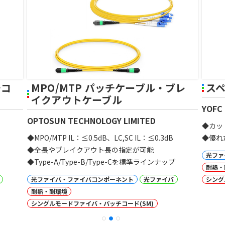
チコ
MPO/MTP パッチケーブル・ブレ
ス
イクアウトケーブル
YOFC 
OPTOSUN TECHNOLOGY LIMITED
◆カット
◆MPO/MTP IL：≤0.5dB、LC,SC IL：≤0.3dB
◆優れ
◆全長やブレイクアウト長の指定が可能
光ファ
◆Type-A/Type-B/Type-Cを標準ラインナップ
耐熱・
光ファイバ・ファイバコンポーネント
光ファイバ
シング
耐熱・耐環境
シングルモードファイバ・パッチコード(SM)