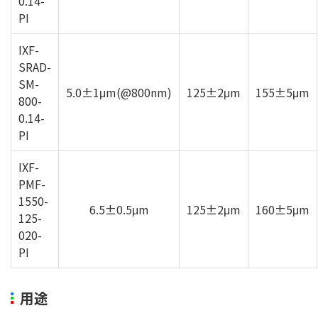
0.14-
PI
IXF-
SRAD-
SM-
5.0±1μm(@800nm)
125±2μm
155±5μm
800-
0.14-
PI
IXF-
PMF-
1550-
6.5±0.5μm
125±2μm
160±5μm
125-
020-
PI
用途