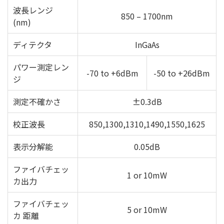
波長レンジ
850 – 1700nm
(nm)
ディテクタ
InGaAs
パワー測定レン
-70 to +6dBm
-50 to +26dBm
ジ
測定不確かさ
±0.3dB
校正波長
850,1300,1310,1490,1550,1625
表示分解能
0.05dB
ファイバチェッ
1 or 10mW
カ出力
ファイバチェッ
5 or 10mW
カ 距離