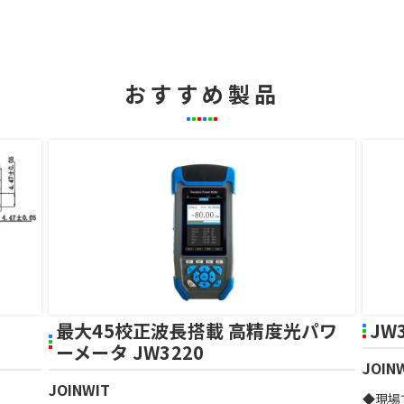
おすすめ製品
最大45校正波長搭載 高精度光パワ
JW
ーメータ JW3220
JOIN
JOINWIT
◆現場