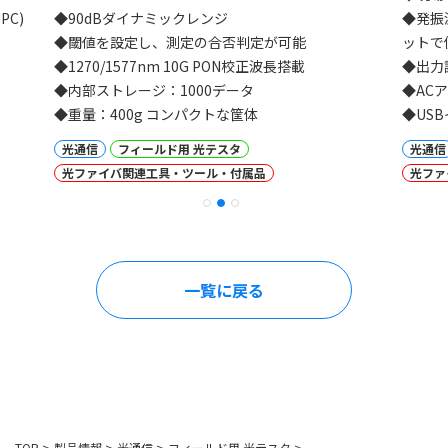
PC)
◆90dBダイナミックレンジ
◆発振
◆閾値を設定し、測定の合否判定が可能
ットで
◆1270/1577nm 10G PON校正波長搭載
◆出力
◆内部ストレージ：1000データ
◆AC
◆重量：400g コンパクトな筐体
◆US
光通信
フィールド用 光テスタ
光通信
光ファイバ関連工具・ツール・付属品
光ファ
一覧に戻る
TOP
>
製品情報
>
光通信
>
フィールド用 光テスタ
>