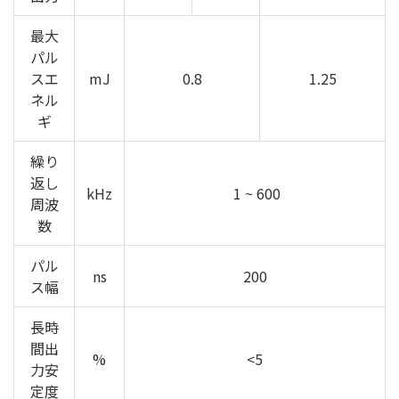
最大
パル
スエ
mJ
0.8
1.25
ネル
ギ
繰り
返し
kHz
1 ~ 600
周波
数
パル
ns
200
ス幅
長時
間出
%
<5
力安
定度