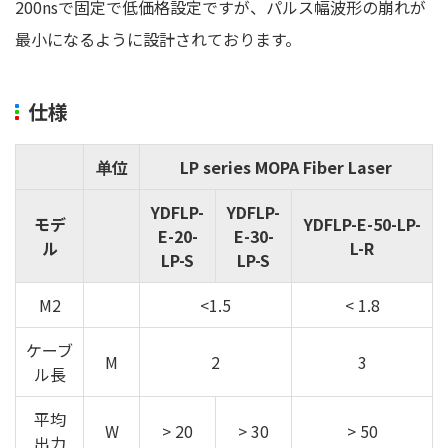
200nsで固定で低価格設定ですが、パルス幅波形の崩れが
最小になるように設計されております。
仕様
单位
LP series MOPA Fiber Laser
YDFLP-
YDFLP-
モデ
YDFLP-E-50-LP-
E-20-
E-30-
ル
L-R
LP-S
LP-S
M2
<1.5
< 1.8
ケーブ
M
2
3
ル長
平均
W
> 20
> 30
> 50
出力