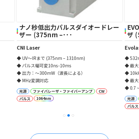
ナノ秒低出力パルスダイオードレー
EV
ザー (375nm –･･･
ザ (
CNI Laser
Evola
◆ UV～IRまで (375nm – 1310nm)
◆ 532
◆ パルス幅可変10ns-10ms
◆ 最大
◆ 出力：～300mW（波長による）
◆ 10
◆ MHz変調対応
◆ 最大 
◆ 0.7
光源
ファイバレーザ・ファイバーアンプ
CW
1064nm
パルス
光源
パルス