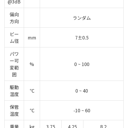
@3dB
偏向
ランダム
方向
ビー
mm
7±0.5
ム径
パワ
ー可
%
0 ~ 100
変範
囲
駆動
℃
0 ~ 40
温度
保管
℃
-10 ~ 60
温度
重量
kg
3.75
4.25
8.2