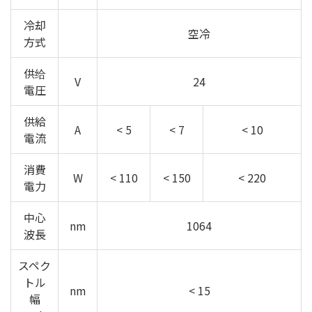
冷却
空冷
方式
供给
V
24
電圧
供給
A
< 5
< 7
< 10
電流
消費
W
< 110
< 150
< 220
電力
中心
nm
1064
波長
スペク
トル
nm
< 15
幅