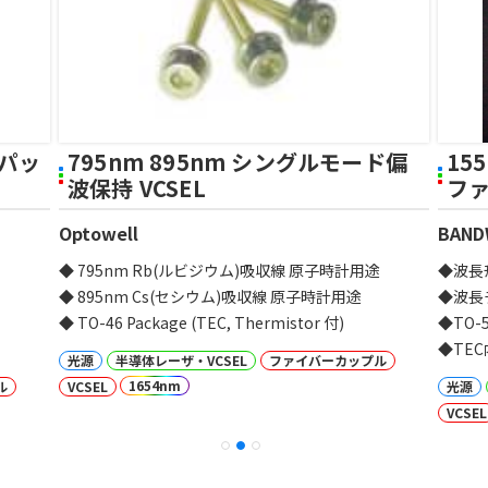
・パッ
795nm 895nm シングルモード偏
15
波保持 VCSEL
ファ
Optowell
BAND
◆ 795nm Rb(ルビジウム)吸収線 原子時計用途
◆波長ﾁ
◆ 895nm Cs(セシウム)吸収線 原子時計用途
◆波長
◆ TO-46 Package (TEC, Thermistor 付)
◆TO
◆TE
光源
半導体レーザ・VCSEL
ファイバーカップル
1654nm
ル
VCSEL
光源
VCSEL