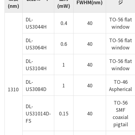
FWHM(nm)
ジ
(nm)
(mW)
DL-
TO-56 flat
0.4
40
US3044H
window
DL-
TO-56 flat
0.6
40
US3064H
window
DL-
TO-56 flat
1
40
US3104H
window
DL-
TO-46
1
40
US3084D
Aspherical
1310
TO-56
DL-
SMF
US31014D-
0.15
40
coaxial
FS
pigtail