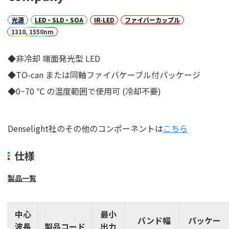
光源
LED・SLD・SOA
IR-LED
ファイバーカップル
1310, 1550nm
◆非冷却 端面発光型 LED
◆TO-can または同軸ファイバケーブル付パッケージ
◆0~70 ℃ の温度範囲で使用可 (冷却不要)
Denselight社のその他のコンポーネントは
こちら
仕様
製品一覧
中心
最小
バンド幅
パッケー
波長
製品コード
出力