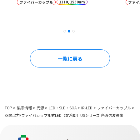
1310, 1550nm
ファイバーカップル
ファイ
一覧に戻る
TOP
>
製品情報
>
光源
>
LED・SLD・SOA
>
IR-LED
>
ファイバーカップル
>
空間出力/ファイバカップル式LED（非冷却）USシリーズ 光通信波長帯