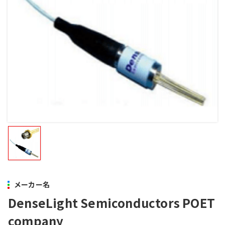
メーカー名
DenseLight Semiconductors POET
company