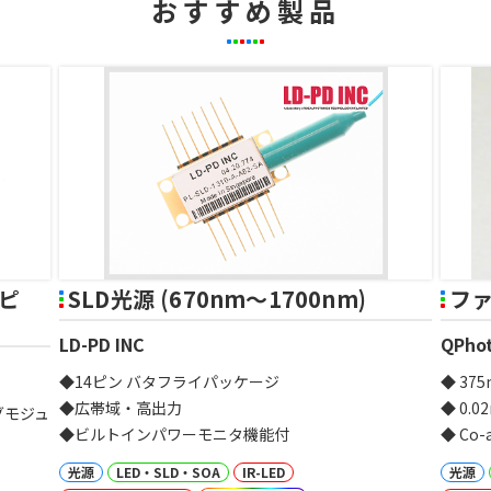
おすすめ製品
バピ
SLD光源 (670nm～1700nm)
ファ
LD-PD INC
QPhot
◆14ピン バタフライパッケージ
◆ 37
◆広帯域・高出力
◆ 0.
グモジュ
◆ビルトインパワーモニタ機能付
◆ Co-
光源
LED・SLD・SOA
IR-LED
光源