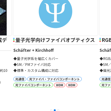
成デ
量子光学向けファイバオプティクス
RG
Schäfter + Kirchhoff
Schäf
◆量子光学系を幅広くカバー
◆RG
◆SM／PMファイバ対応
◆SM
約10
◆標準・カスタム構成に対応
◆偏光
光通信
光ファイバ・ファイバコンポーネント
光通信
）
光ファイバコンポーネント
WDM
WDM
光ファ