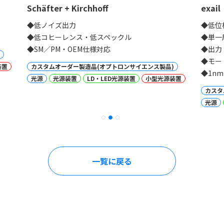
Schäfter + Kirchhoff
exail
◆低ノイズ出力
◆低位
◆低コヒーレンス・低スペックル
◆単一
◆SM／PM・OEM仕様対応
◆出力
◆モー
装置
カスタムオーダー製造品(オプトロンサイエンス製品)
◆1n
光源
光源装置
LD・LED光源装置
小型光源装置
カスタ
光源
一覧に戻る