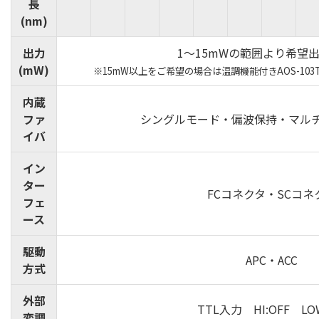
長
(nm)
出力
1～15mWの範囲より希望
(mW)
※15mW以上をご希望の場合は温調機能付きAOS-10
内蔵
ファ
シングルモード・偏波保持・マル
イバ
イン
ター
FCコネクタ・SCコネ
フェ
ース
駆動
APC・ACC
方式
外部
TTL入力 HI:OFF LO
変調