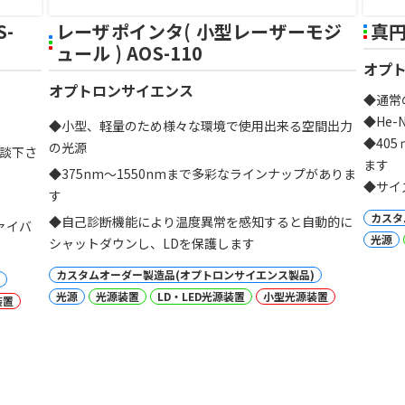
-
レーザポインタ( 小型レーザーモジ
真
ュール ) AOS-110
オプ
オプトロンサイエンス
◆通常
◆He
◆小型、軽量のため様々な環境で使用出来る空間出力
◆40
の光源
相談下さ
ます
◆375nm～1550nmまで多彩なラインナップがありま
◆サイ
す
カスタ
◆自己診断機能により温度異常を感知すると自動的に
ァイバ
光源
シャットダウンし、LDを保護します
カスタムオーダー製造品(オプトロンサイエンス製品)
光源
光源装置
LD・LED光源装置
小型光源装置
装置