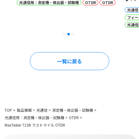
光通信用：測定機・検出器・試験機
OTDR
OTDR
光通信
フィー
光通信
一覧に戻る
TOP
>
製品情報
>
光通信
>
測定機・検出器・試験機
>
光通信用：測定機・検出器・試験機
>
OTDR
>
MaxTester 715B ラストマイル OTDR