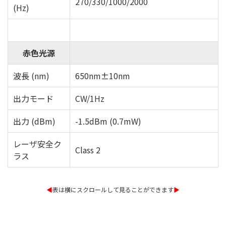
270/330/1000/2000
(Hz)
赤色光源
波長 (nm)
650nm±10nm
出力モード
CW/1Hz
出力 (dBm)
-1.5dBm (0.7mW)
レーザ安全ク
Class 2
ラス
◀︎
表は横にスクロールして見ることができます
▶︎