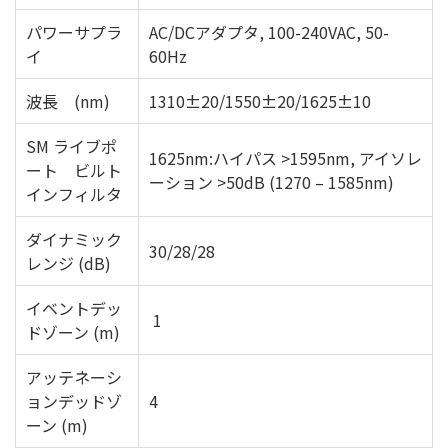
パワーサプラ
AC/DCアダプタ, 100-240VAC, 50-
イ
60Hz
波長 (nm)
1310±20/1550±20/1625±10
SM ライブポ
1625nm:ハイパス >1595nm, アイソレ
ート ビルト
ーション >50dB (1270 – 1585nm)
インフィルタ
ダイナミック
30/28/28
レンジ (dB)
イベントデッ
1
ドゾーン (m)
アッテネーシ
ョンデッドゾ
4
ーン (m)