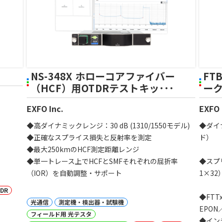
NS-348X ホローコアファイバー
FT
（HCF）用OTDRテストキッ･･･
ーク
EXFO Inc.
EXFO 
◆高ダイナミックレンジ：30 dB (1310/1550モデル)
◆ダイ
◆正確なスプライス損失と反射率を測定
ド）
◆最大250kmのHCF測定距離レンジ
◆単一トレース上でHCFとSMFそれぞれの屈折率
◆スプ
（IOR）を自動調整・サポート
1×32
DR
◆FT
光通信
測定機・検出器・試験機
EPON
フィールド用 光テスタ
◆イン