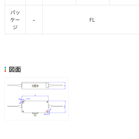
パッ
ケー
–
FL
ジ
図面