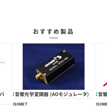
おすすめ製品
イバ
音響光学変調器 (AOモジュレータ)
音響
ISOMET
ISOM