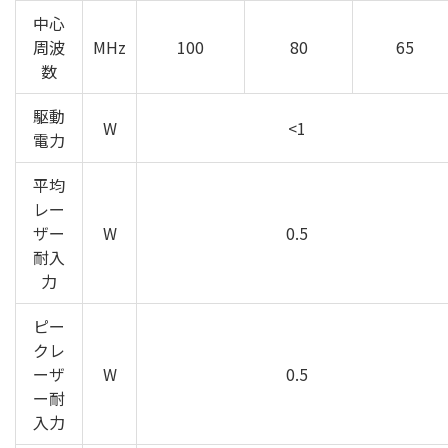
中心
周波
MHz
100
80
65
数
駆動
W
<1
電力
平均
レー
ザー
W
0.5
耐入
力
ピー
クレ
ーザ
W
0.5
ー耐
入力