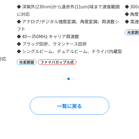
◆ 深紫外(230nm)から遠赤外(11um)域まで波長範囲
◆ 3
に対応
◆ 角
◆ アナログ/デジタル強度変調、角度変調、周波数シ
◆ 高
フト
光変調
◆ 40～350MHz キャリア周波数
◆ ブラッグ回折、ラマンナース回折
◆ シングルビーム、デュアルビーム、ドライバ内蔵型
対応
光変調器
ファイバカップル式
一覧に戻る