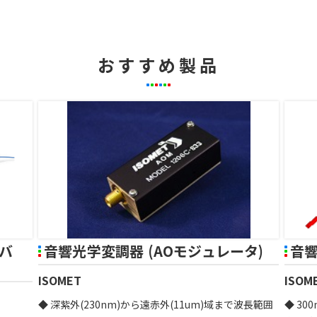
おすすめ製品
イバ
音響光学変調器 (AOモジュレータ)
音響
ISOMET
ISOM
◆ 深紫外(230nm)から遠赤外(11um)域まで波長範囲
◆ 3