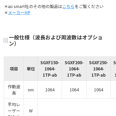
＊ao smart社のその他の製品は
こちら
をご覧ください
＊
メーカーHP
一般仕様（波長および周波数はオプショ
ン）
SGXF150-
SGXF200-
SGXF250-
S
項目
単位
1064-
1064-
1064-
1TP-ab
1TP-ab
1TP-ab
作動波
nm
1064
1064
1064
長
平均レ
ーザー
W