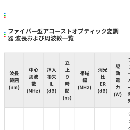
ファイバー型アコーストオプティック変調
器 波長および周波数一覧
立
駆
中心
挿入
上
消光
波長
帯域
動
周波
損失
り
比
範囲
幅
電
数
IL
時
ER
(nm)
(MHz)
力
(MHz)
(dB)
間
(dB)
(W)
(ns)