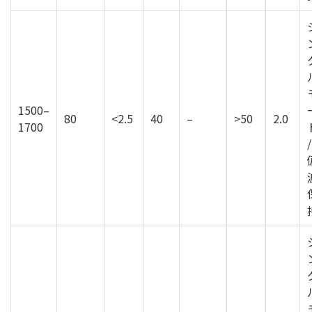
1500–
80
<2.5
40
–
>50
2.0
1700
/