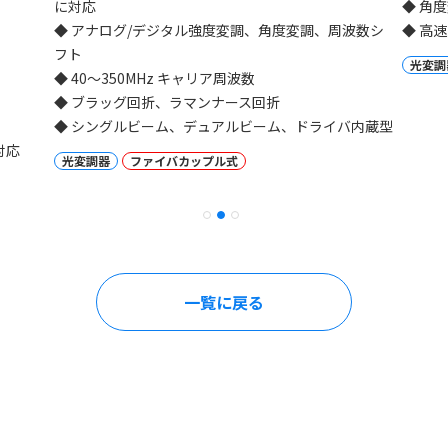
に対応
◆ 角
◆ アナログ/デジタル強度変調、角度変調、周波数シ
◆ 高
フト
光変調
◆ 40～350MHz キャリア周波数
◆ ブラッグ回折、ラマンナース回折
◆ シングルビーム、デュアルビーム、ドライバ内蔵型
対応
光変調器
ファイバカップル式
一覧に戻る