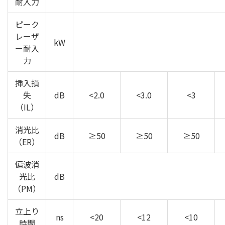
耐入力
ピーク
レーザ
kW
ー耐入
力
挿入損
失
dB
<2.0
<3.0
<3
（IL）
消光比
dB
≥50
≥50
≥50
（ER）
偏波消
光比
dB
（PM）
立上り
ns
<20
<12
<10
時間